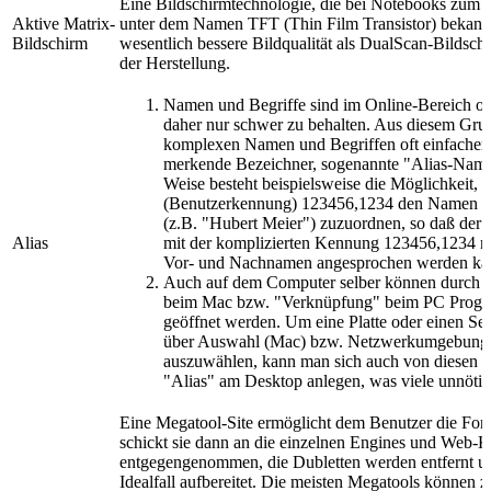
Eine Bildschirmtechnologie, die bei Notebooks zum
Aktive Matrix-
unter dem Namen TFT (Thin Film Transistor) bekannt
Bildschirm
wesentlich bessere Bildqualität als DualScan-Bildschir
der Herstellung.
Namen und Begriffe sind im Online-Bereich of
daher nur schwer zu behalten. Aus diesem Gru
komplexen Namen und Begriffen oft einfachere 
merkende Bezeichner, sogenannte "Alias-Name
Weise besteht beispielsweise die Möglichkeit, 
(Benutzerkennung) 123456,1234 den Namen de
(z.B. "Hubert Meier") zuzuordnen, so daß der b
Alias
mit der komplizierten Kennung 123456,1234 n
Vor- und Nachnamen angesprochen werden ka
Auch auf dem Computer selber können durch d
beim Mac bzw. "Verknüpfung" beim PC Progra
geöffnet werden. Um eine Platte oder einen Se
über Auswahl (Mac) bzw. Netzwerkumgebung 
auszuwählen, kann man sich auch von diesen "
"Alias" am Desktop anlegen, was viele unnötig
Eine Megatool-Site ermöglicht dem Benutzer die Form
schickt sie dann an die einzelnen Engines und Web-K
entgegengenommen, die Dubletten werden entfernt un
Idealfall aufbereitet. Die meisten Megatools können