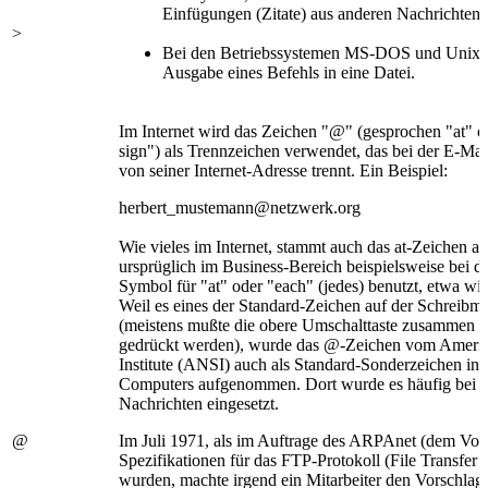
Einfügungen (Zitate) aus anderen Nachrichten
>
Bei den Betriebssystemen MS-DOS und Unix d
Ausgabe eines Befehls in eine Datei.
Im Internet wird das Zeichen "@" (gesprochen "at" od
sign") als Trennzeichen verwendet, das bei der E-Ma
von seiner Internet-Adresse trennt. Ein Beispiel:
herbert_mustemann@netzwerk.org
Wie vieles im Internet, stammt auch das at-Zeichen 
ursprüglich im Business-Bereich beispielsweise bei d
Symbol für "at" oder "each" (jedes) benutzt, etwa wi
Weil es eines der Standard-Zeichen auf der Schreibm
(meistens mußte die obere Umschalttaste zusammen mi
gedrückt werden), wurde das @-Zeichen vom Americ
Institute (ANSI) auch als Standard-Sonderzeichen in
Computers aufgenommen. Dort wurde es häufig bei d
Nachrichten eingesetzt.
@
Im Juli 1971, als im Auftrage des ARPAnet (dem Vorlä
Spezifikationen für das FTP-Protokoll (File Transfer 
wurden, machte irgend ein Mitarbeiter den Vorschlag,