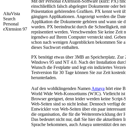
Mit der Personal eXtension-Software (kurz: PX) finden
einschließlich falsch abgelegter Dokumente oder beisp
Präsentation gehörenden Grafiken. PX kennt weit übe
AltaVista
gängigen Applikationen. Angezeigt werden die Datei
Search
Applikation die Dokumente gehören und wann sie das l
Personal
wurden. PX beeindruckt durch die Schnelligkeit, mit
eXtension 97
repräsentiert werden. Verschwenden Sie keine Zeit mi
irgendwo auf Ihrem Computer versteckt sind. Geben 
schon nach wenigen Augenblicken bekommen Sie alle
dieses Suchwort enthalten.
PX benötigt etwas über 3MB an Speicherplatz. Zur Zei
Windows 95 und NT 4.0. Nach der Installation durc
Wunsch die Festplatte und legt ein indiziertes Verzeic
Testversion für 30 Tage können Sie zur Zeit kostenlo
herunterladen.
Auf den wohlklingenden Namen
Amaya
hört eine B
World Wide Web-Konsortiums (W3C). Vielleicht ist Am
Browser geeignet, denn leider werden keine Script-Sp
Web-Seiten sind so nicht lesbar. Dennoch verfügt der
Entwickler von Web-Seiten über ein paar interessant
die organisation, die für die Weiterentwicklung der 
Das bedeutet nicht nur, daß Sie hier die aktuellsten
Sprache bekommen, auch Amaya unterstützt den neue