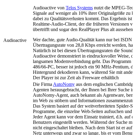
Audioactive von
Telos Systems
nutzt die MPEG-Tech
Signale auf weniger als 10% ihrer Originalgröße zu 
dabei zu Qualitätsverlusten kommt. Das Ergebnis ist 
Realtime-Audio-Client, der die früheren Versionen v
übertrifft und sogar den RealPlayer Plus alt aussehen l
Wer dachte, gute Audio-Qualität kann nur bei ISDN o
Audioactive
Übertragungsrate von 28,8 Kbps erreicht werden, hat s
Natürlich ist bei diesen Übertragungsraten die Sound-
Audioactive demonstriert in eindrucksvoller Weise, da
langsamen Modemverbindung geht. Das Programm fo
486/66-PC, besser ist jedoch ein 90 MHz-Pentium, da
Hintergrund dekodieren kann, während Sie mit andere
Der Player ist zur Zeit als Freeware erhältlich
Die Firma
AutoNomy
aus dem englischen Cambridge h
Agenten herausgebracht, der Ihnen bei Ihrer Suche i
AutoNomy-Agent, auch bekannt als Agentware, benutz
im Web zu stöbern und Informationen zusammenzutr
Das System basiert auf der weitverbreiteten Spider-St
Programme, die einzelne Web-Seiten aufsuchen und d
Jeder Agent kann vor dem Einsatz trainiert, d.h. auf d
Benutzers eingestellt werden. Während der Suche m
nicht eingeschaltet bleiben. Nach dem Start ist er au
Netz unterwegs und zwar so lange, bis er vom Benutz