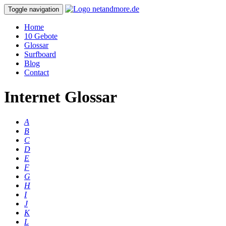
Toggle navigation
Home
10 Gebote
Glossar
Surfboard
Blog
Contact
Internet Glossar
A
B
C
D
E
F
G
H
I
J
K
L