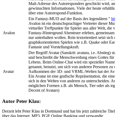
Mail-Adresse des Autoresponders geschickt wird, ant
gewünschten Informationen. Viele der heute erhältlic
über eine Autorespond-Funktion.
Ein Fantasy-MUD auf der Basis des legendären "
htt
Avalon ist ein deutschsprachiger Vertreter dieser Mul
virtueller Treffpunkte für Spieler aus aller Welt, die
Avalon
Fantasy-Hintergrund Abenteuer erleben, gemeinsam Rä
nur unterhalten wollen. Rein textorientiert setzt sich
graphikorientierten Spielen wie z.B. Quake oder Eart
Fantasie und Vorstellungskraft.
Der Begriff Avatar (Sanskrit: avatara, i.e. Abstieg)
und beschreibt die Menschwerdung eines Gottes für 
Lebens. Beim Online-Chat wird ein spezieller Name
genannt, benutzt, um sich von anderen Personen zu u
Avatar
Aufkommen der 3D- und VRML-Welten hat der Avata
Ein Avatar ist eine grafische Repräsentation, die ei
sich in den Welten von anderen zu unterscheiden. Avata
möglichen Formen z.B. als Mensch, Tier oder als irg
Decent of Avatars)
Autor Peter Klau:
Derzeit lebt Peter Klau in Dortmund und hat bis jetzt zahlreiche Titel
über das Internet, MP3, PGP, Online Banking und verwandte