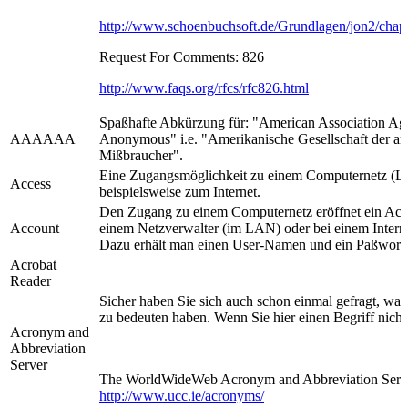
http://www.schoenbuchsoft.de/Grundlagen/jon2/chapt
Request For Comments: 826
http://www.faqs.org/rfcs/rfc826.html
Spaßhafte Abkürzung für: "American Association A
AAAAAA
Anonymous" i.e. "Amerikanische Gesellschaft der 
Mißbraucher".
Eine Zugangsmöglichkeit zu einem Computernetz 
Access
beispielsweise zum Internet.
Den Zugang zu einem Computernetz eröffnet ein Acco
Account
einem Netzverwalter (im LAN) oder bei einem Internet
Dazu erhält man einen User-Namen und ein Paßwort 
Acrobat
Reader
Sicher haben Sie sich auch schon einmal gefragt, w
zu bedeuten haben. Wenn Sie hier einen Begriff nicht 
Acronym and
Abbreviation
Server
The WorldWideWeb Acronym and Abbreviation Serv
http://www.ucc.ie/acronyms/