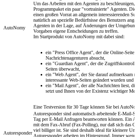
Um das Arbeiten mit den Agenten zu beschleunigen, 
Programmpaket ein paar "vortrainierte" Agenten. Dies
einen großen Vorrat an allgemein interessierenden Su
natürlich an spezielle Bedürfnisse des Benutzers ange
Agenten in der Lage, auf Änderungen der Umgebung 
AutoNomy
Vorgaben eigene Entscheidungen zu treffen.
Im Startprodukt von AutoNomy mit dabei sind:
ein "Press Office Agent", der die Online-Seite
Nachrichtenagenturen absucht,
ein "Guardian Agent", der die Zugriffskontroll
Seiten überwacht,
ein "Web Agent", der Sie darauf aufmerksam m
interessante Web-Seiten geändert wurden und
ein "Mail Agent", der alle Nachrichten liest, die
setzt und Ihnen von der Existenz wichtiger Mes
Eine Testversion für 30 Tage können Sie bei AutoN
Autoresponder sind automatisch arbeitende E-Mail-S
Tag per E-Mail Anfragen beantworten können. Ein Au
mit dem Fax-Abruf (Fax-Polling), nur daß sich das Ga
viel billiger ist. Sie sind deshalb ideal für kleinere 
Autoresponder
Autoresponder arbeiten im Hintergrund. Immer wenn 