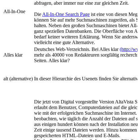
abfragen, aber immer nur eine zur gleichen Zeit.
All-In-One
Die
All-In-One Search Page
ist eine von diesen Mega
können Sie auf mehr Suchmaschinen zugreifen, als Sie
halten. Neben den großen Suchmaschinen bietet All-
ganz speziellen Datenbanken. Die Oberfläche von All
bedarf keiner weiteren Erklärung. Wenn Sie anderswo 
vielleicht eine gute Alternative.
Deutsches Web-Verzeichnis. Bei Alles klar
(http://ww
Alles klar
mehr als 40000 von Redakteuren sorgfältig recherchier
Seiten. Alles klar?
alt (alternative)
In dieser Hierarchie des Usenets finden Sie alternati
Die jetzt von Digital vorgestellte Version AltaVista 
erlaubt dem Benutzer, Computerdateien auf die gleic
wie mit der erfolgreichen Suchmaschine im Internet. 
beobachten, wie täglich die Anzahl der Dateien auf
aus einigen hundert können nach der Installation neu
Zeit einige tausend Dateien werden. Hinzu kommen 
gespeicherten HTML-Dateien und E-Mails.