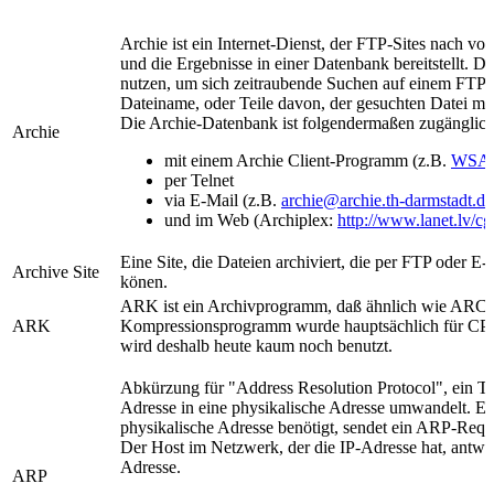
Archie ist ein Internet-Dienst, der FTP-Sites nach v
und die Ergebnisse in einer Datenbank bereitstellt. 
nutzen, um sich zeitraubende Suchen auf einem FTP-
Dateiname, oder Teile davon, der gesuchten Datei müs
Die Archie-Datenbank ist folgendermaßen zugänglich
Archie
mit einem Archie Client-Programm (z.B.
WSAr
per Telnet
via E-Mail (z.B.
archie@archie.th-darmstadt.de
und im Web (Archiplex:
http://www.lanet.lv/cg
Eine Site, die Dateien archiviert, die per FTP oder 
Archive Site
könen.
ARK ist ein Archivprogramm, daß ähnlich wie ARC f
ARK
Kompressionsprogramm wurde hauptsächlich für CP
wird deshalb heute kaum noch benutzt.
Abkürzung für "Address Resolution Protocol", ein TC
Adresse in eine physikalische Adresse umwandelt. Ein
physikalische Adresse benötigt, sendet ein ARP-Req
Der Host im Netzwerk, der die IP-Adresse hat, antwor
Adresse.
ARP