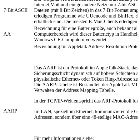
Internet Mail und einige andere Netze nur 7-bit ASCI
7-Bit ASCII
Dateien (mit 8-Bit-Zeichen) in das 7-Bit-Format um
erledigen Programme wie UUencode und BinHex, die 
erhältlich sind. Die meisten E-Mail-Clients erledigen 
Bezeichnung für eine Batteriegröße, auch bekannt al
AA
Computerbereich wird dieser Batterietyp in Handheld
Windows CE-Computern verwendet.
Bezeichnung für Appletalk Address Resolution Protoc
Das AARP ist ein Protokoll im AppleTalk-Stack, das 
Sicherungsschicht dynamisch auf höhere Schichten a
physikalische Ethernet- oder Token Ring-Adresse zu
Die AARP-Tabelle ist Bestandteil der AppleTalk MIB
Verwalten der Address Mapping-Tabelle.
In der TCP/IP-Welt entspricht das ARP-Protokoll fu
AARP
Im LAN, speziell im Ethernet, kommunizieren die Gerä
Adressen, sondern über eine 48-stellige MAC-Adress
Für mehr Informationen siehe: