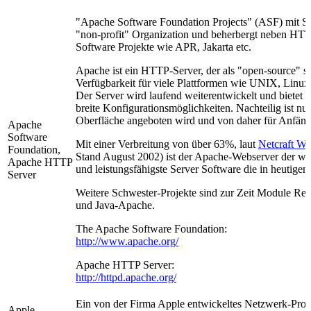
"Apache Software Foundation Projects" (ASF) mit Si
"non-profit" Organization und beherbergt neben HTT
Software Projekte wie APR, Jakarta etc.
Apache ist ein HTTP-Server, der als "open-source" sic
Verfügbarkeit für viele Plattformen wie UNIX, Linu
Der Server wird laufend weiterentwickelt und bietet
breite Konfigurationsmöglichkeiten. Nachteilig ist nu
Oberfläche angeboten wird und von daher für Anfänger
Apache
Software
Mit einer Verbreitung von über 63%, laut
Netcraft We
Foundation,
Stand August 2002) ist der Apache-Webserver der wel
Apache HTTP
und leistungsfähigste Server Software die in heutigen
Server
Weitere Schwester-Projekte sind zur Zeit Module Re
und Java-Apache.
The Apache Software Foundation:
http://www.apache.org/
Apache HTTP Server:
http://httpd.apache.org/
Ein von der Firma Apple entwickeltes Netzwerk-Prot
Apple