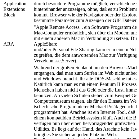
Application
durch besondere Programme möglich, verschiedene G
Extensions
hintereinander anzuzeigen, ohne, daß es zu Problem
Block
kommt. Browser wie der Navigator oder der Explore
bestimmte Parameter zum Anzeigen der GIF-Dateien z
"Apple Remote Access", ein Software-Programm der 
Mac-Computer ermöglicht, sich über ein Modem und 
mit einem anderen Mac in Verbindung zu setzen. Du
ARA
AppleShare
und/oder Personal File Sharing kann er in einem Netz
zugreifen, die dem antwortenden Mac zur Verfügung s
Verzeichnisse,Server).
Während der großen Schlacht um den Browser-Markt is
entgangen, daß man zum Surfen im Web nicht unbedi
und Windows braucht. Ihr alte DOS-Maschine tut es 
Natürlich kann man es mit einem Pentium II-Prozesso
Menschen haben nicht das Geld oder die Lust, immer
benutzen. An vielen Schulen stehen zum Beispiel Gerä
Computermuseum taugen, als für den Einsatz im Web
tschechische Programmierer Michael Polák gedacht ha
programmiert hat. Arachne ist ein Internet-Tool, daß 
einem kompatiblen Betriebssystem läuft. Auch die B
verfügen nun über einen hervorragenden grafischen B
Utilities. Es liegt auf der Hand, das Arachne kein Jav
bringt es Sie sicher an jeden Platz im Web.