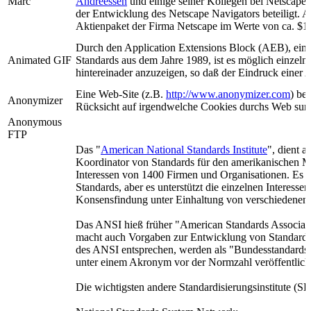
Marc
Andreessen
und einige seiner Kollegen bei Netscape
der Entwicklung des Netscape Navigators beteiligt. An
Aktienpaket der Firma Netscape im Werte von ca. $1
Durch den Application Extensions Block (AEB), eine
Animated GIF
Standards aus dem Jahre 1989, ist es möglich einzeln
hintereinader anzuzeigen, so daß der Eindruck einer A
Eine Web-Site (z.B.
http://www.anonymizer.com
) be
Anonymizer
Rücksicht auf irgendwelche Cookies durchs Web surf
Anonymous
FTP
Das "
American National Standards Institute
", dient a
Koordinator von Standards für den amerikanischen Mar
Interessen von 1400 Firmen und Organisationen. Es e
Standards, aber es unterstützt die einzelnen Interesse
Konsensfindung unter Einhaltung von verschiedenen
Das ANSI hieß früher "American Standards Associa
macht auch Vorgaben zur Entwicklung von Standards. 
des ANSI entsprechen, werden als "Bundesstandards
unter einem Akronym vor der Normzahl veröffentlich
Die wichtigsten andere Standardisierungsinstitute (S