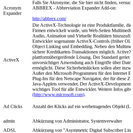
Falls Sie Akronyme, die Sie hier nicht finden, versuch
Acronym
ABBREX - Abbreviation Expander Add-on:
Expander
http://abbrex.com/
Die ActiveX-Technologie ist eine Produktfamilie, di
Firmen entwickelt wurde, um Web-Seiten Multimedia
Audio, Animation und Virtuelle Realitäten hinzuzuf
Entwickler sogenannte ActiveX-Controls (früher OL
Object Linking und Embedding. Neben den Multimed
sichere Kreditkarten-Transaktionen möglich. ActiveX 
plattformübergreifende Lösung. Der Standard geriet in
ActiveX
unvorsichtiger Anwendung auch Eingriffe über Date
ermöglicht. Diese Sicherheitslücken sollen aber inzwi
Außer den Microsoft-Programmen für den Internet Ex
Plug-Ins für den Netscape Navigator, der für diese Z
Java-Applets verwendet. Der ActiveX-Development Ki
wichtiges Tool für alle Entwickler. Weitere Infos gibt
(http://www.microsoft.com)
.
Ad Clicks
Anzahl der Klicks auf ein werbetragendes Objekt (Li
admin
Abkürzung von Administrator, Systemverwalter
ADSL
Abkürzung von "Asymmetric Digital Subscriber Lin