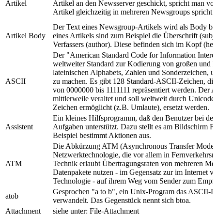
Artikel
Artikel an den Newsserver geschickt, spricht man vom
Artikel gleichzeitig in mehreren Newsgroups spricht
Der Text eines Newsgroup-Artikels wird als Body bez
Artikel Body
eines Artikels sind zum Beispiel die Überschrift (sub
Verfassers (author). Diese befinden sich im Kopf (head
Der "American Standard Code for Information Intercha
weltweiter Standard zur Kodierung von großen und k
lateinischen Alphabets, Zahlen und Sonderzeichen, u
ASCII
zu machen. Es gibt 128 Standard-ASCII-Zeichen, die 
von 0000000 bis 1111111 repräsentiert werden. Der A
mittlerweile veraltet und soll weltweit durch Unicode,
Zeichen ermöglicht (z.B. Umlaute), ersetzt werden.
Ein kleines Hilfsprogramm, daß den Benutzer bei der
Assistent
Aufgaben unterstützt. Dazu stellt es am Bildschirm 
Beispiel bestimmt Aktionen aus.
Die Abkürzung ATM (Asynchronous Transfer Mode) s
Netzwerktechnologie, die vor allem in Fernverkehrsne
ATM
Technik erlaubt Übertragungsraten von mehreren Meg
Datenpakete nutzen - im Gegensatz zur im Internet 
Technologie - auf ihrem Weg vom Sender zum Empfän
Gesprochen "a to b", ein Unix-Program das ASCII-Da
atob
verwandelt. Das Gegenstück nennt sich btoa.
Attachment
siehe unter: File-Attachment