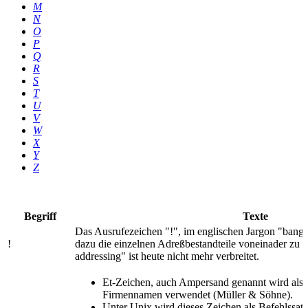
M
N
O
P
Q
R
S
T
U
V
W
X
Y
Z
Begriff
Texte
Das Ausrufezeichen "!", im englischen Jargon "bang
!
dazu die einzelnen Adreßbestandteile voneinader zu t
addressing" ist heute nicht mehr verbreitet.
Et-Zeichen, auch Ampersand genannt wird als
Firmennamen verwendet (Müller & Söhne).
Unter Unix wird dieses Zeichen als Befehlssat