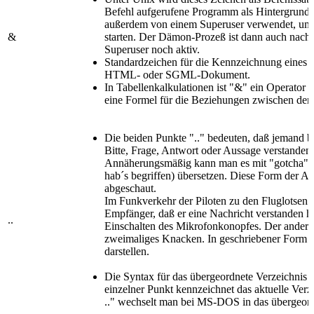
Befehl aufgerufene Programm als Hintergrundp
außerdem von einem Superuser verwendet, um
&
starten. Der Dämon-Prozeß ist dann auch nac
Superuser noch aktiv.
Standardzeichen für die Kennzeichnung eines 
HTML- oder SGML-Dokument.
In Tabellenkalkulationen ist "&" ein Operator
eine Formel für die Beziehungen zwischen den 
Die beiden Punkte ".." bedeuten, daß jemand 
Bitte, Frage, Antwort oder Aussage verstanden 
Annäherungsmäßig kann man es mit "gotcha" (i
hab´s begriffen) übersetzen. Diese Form der Ant
abgeschaut.
Im Funkverkehr der Piloten zu den Fluglotsen (
Empfänger, daß er eine Nachricht verstanden h
..
Einschalten des Mikrofonkonopfes. Der andere 
zweimaliges Knacken. In geschriebener Form ka
darstellen.
Die Syntax für das übergeordnete Verzeichni
einzelner Punkt kennzeichnet das aktuelle Verz
.." wechselt man bei MS-DOS in das übergeord