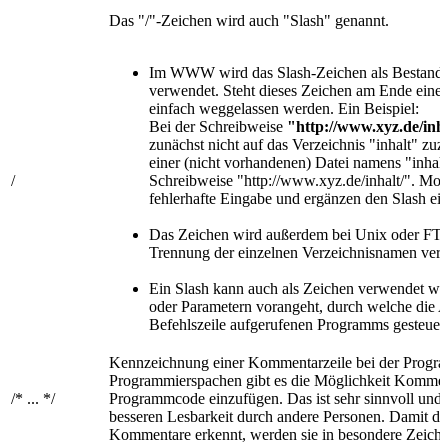
Das "/"-Zeichen wird auch "Slash" genannt.
Im WWW wird das Slash-Zeichen als Bestandt
verwendet. Steht dieses Zeichen am Ende einer A
einfach weggelassen werden. Ein Beispiel:
Bei der Schreibweise
"http://www.xyz.de/inh
zunächst nicht auf das Verzeichnis "inhalt" zuz
einer (nicht vorhandenen) Datei namens "inhalt
/
Schreibweise "http://www.xyz.de/inhalt/". Mo
fehlerhafte Eingabe und ergänzen den Slash eig
Das Zeichen wird außerdem bei Unix oder FTP
Trennung der einzelnen Verzeichnisnamen ver
Ein Slash kann auch als Zeichen verwendet we
oder Parametern vorangeht, durch welche die A
Befehlszeile aufgerufenen Programms gesteuert
Kennzeichnung einer Kommentarzeile bei der Progra
Programmierspachen gibt es die Möglichkeit Komment
/* ... */
Programmcode einzufügen. Das ist sehr sinnvoll und d
besseren Lesbarkeit durch andere Personen. Damit de
Kommentare erkennt, werden sie in besondere Zeiche