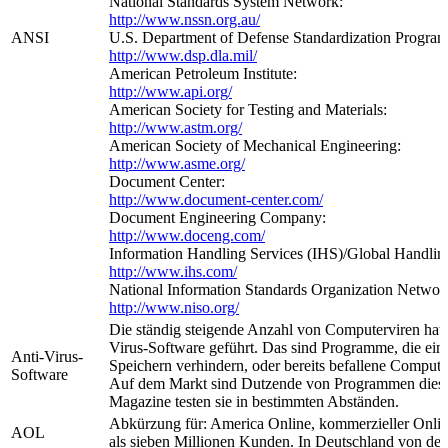
National Standards System Network:
http://www.nssn.org.au/
ANSI
U.S. Department of Defense Standardization Program
http://www.dsp.dla.mil/
American Petroleum Institute:
http://www.api.org/
American Society for Testing and Materials:
http://www.astm.org/
American Society of Mechanical Engineering:
http://www.asme.org/
Document Center:
http://www.document-center.com/
Document Engineering Company:
http://www.doceng.com/
Information Handling Services (IHS)/Global Handling
http://www.ihs.com/
National Information Standards Organization Networ
http://www.niso.org/
Die ständig steigende Anzahl von Computerviren hat
Virus-Software geführt. Das sind Programme, die ein
Anti-Virus-
Speichern verhindern, oder bereits befallene Compute
Software
Auf dem Markt sind Dutzende von Programmen dieser
Magazine testen sie in bestimmten Abständen.
Abkürzung für: America Online, kommerzieller Onlin
AOL
als sieben Millionen Kunden. In Deutschland von der