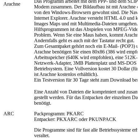
Das Programm arbeitet mit dem PPP- und dem SLIP-P
Arachne
Modem zusammen. Der Bildaufbau ist mit Arachne et
von den Windows-Browsern gewohnt sind. Die Naviga
Internet Explorer. Arachne versteht HTML 4.0 und k
Images Maps und mit Multimedia-Dateien umgehen. 
Hilfsprogrammen ist das Abspielen von MPEG-Vide
Problem. Wenn Sie eine Maus haben, kommt Arachne 
Andernfalls geht es auch mit der Tastatur recht gut.
Zum Gesamtpaket gehört noch ein E-Mail- (POP3) un
Arachne benötigen Sie einen 80x86 (386 wird empf
Arbeitsspeicher (640K wird empfohlen), eine 512K-
Netzwerk-Adapter, 3MB Plattenplatz und MS-DOS od
Betriebsystem. Eine Vollversion kostet 30 Dollar (f
ist Arachne kostenlos erhältlich).
Ein Testversion für 30 Tage steht zum Download bere
Eine Anzahl von Dateien die komprimiert und zusam
gestellt werden. Für das Entpacken der einzelnen Da
benötigt.
ARC
Packprogramm: PKARC
Entpacker: PKXARC oder PKUNPACK
Die Programme sind für fast alle Betriebssysteme erhä
veraltet.