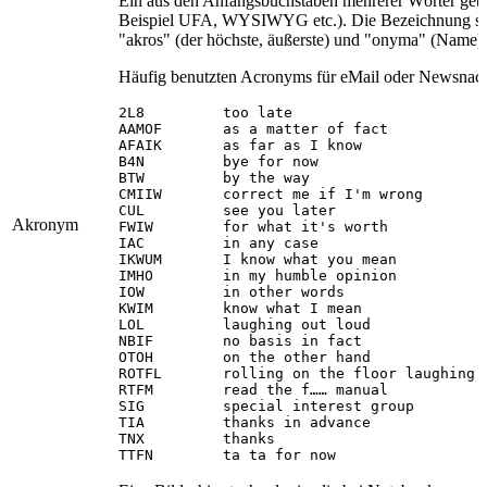
Ein aus den Anfangsbuchstaben mehrerer Wörter geb
Beispiel UFA, WYSIWYG etc.). Die Bezeichnung st
"akros" (der höchste, äußerste) und "onyma" (Name).
Häufig benutzten Acronyms für eMail oder Newsnachr
2L8         too late

AAMOF       as a matter of fact

AFAIK       as far as I know

B4N         bye for now

BTW         by the way

CMIIW       correct me if I'm wrong

CUL         see you later

Akronym
FWIW        for what it's worth

IAC         in any case

IKWUM       I know what you mean

IMHO        in my humble opinion

IOW         in other words

KWIM        know what I mean

LOL         laughing out loud

NBIF        no basis in fact

OTOH        on the other hand

ROTFL       rolling on the floor laughing

RTFM        read the f…… manual

SIG         special interest group

TIA         thanks in advance

TNX         thanks
