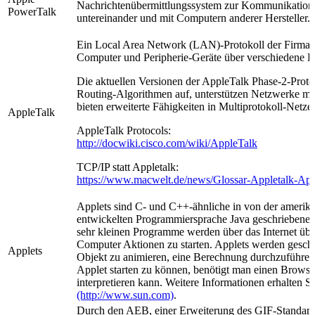
Nachrichtenübermittlungssystem zur Kommunikatio
PowerTalk
untereinander und mit Computern anderer Hersteller.
Ein Local Area Network (LAN)-Protokoll der Firma A
Computer und Peripherie-Geräte über verschiedene Ka
Die aktuellen Versionen der AppleTalk Phase-2-Proto
Routing-Algorithmen auf, unterstützen Netzwerke mi
bieten erweiterte Fähigkeiten in Multiprotokoll-Netze
AppleTalk
AppleTalk Protocols:
http://docwiki.cisco.com/wiki/AppleTalk
TCP/IP statt Appletalk:
https://www.macwelt.de/news/Glossar-Appletalk-App
Applets sind C- und C++-ähnliche in von der amerik
entwickelten Programmiersprache Java geschriebene
sehr kleinen Programme werden über das Internet übe
Computer Aktionen zu starten. Applets werden gesch
Applets
Objekt zu animieren, eine Berechnung durchzuführen
Applet starten zu können, benötigt man einen Browse
interpretieren kann. Weitere Informationen erhalten S
(http://www.sun.com)
.
Durch den AEB, einer Erweiterung des GIF-Standards