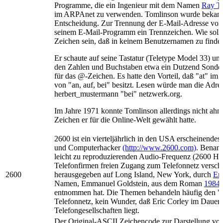
Programme, die ein Ingenieur mit dem Namen
Ray T
im ARPAnet zu verwenden. Tomlinson wurde bekannt 
Entscheidung. Zur Trennung der E-Mail-Adresse vom
seinem E-Mail-Programm ein Trennzeichen. Wie sollt
Zeichen sein, daß in keinem Benutzernamen zu finde
Er schaute auf seine Tastatur (Teletype Model 33) un
den Zahlen und Buchstaben etwa ein Dutzend Sonderz
für das @-Zeichen. Es hatte den Vorteil, daß "at" im
von "an, auf, bei" besitzt. Lesen würde man die Adres
herbert_mustermann "bei" netzwerk.org.
Im Jahre 1971 konnte Tomlinson allerdings nicht ahne
Zeichen er für die Online-Welt gewählt hatte.
2600 ist ein vierteljährlich in den USA erscheinendes
und Computerhacker
(http://www.2600.com)
. Benann
leicht zu reproduzierenden Audio-Frequenz (2600 HZ)
Telefonfirmen freien Zugang zum Telefonnetz verscha
2600
herausgegeben auf Long Island, New York, durch
Eri
Namen, Emmanuel Goldstein, aus dem Roman
1984
entnommen hat. Die Themen behandeln häufig den "
Telefonnetz, kein Wunder, daß Eric Corley im Dauerc
Telefongesellschaften liegt.
Der Original-ASCII Zeichencode zur Darstellung von