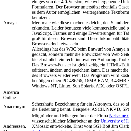
einiges von der 4.0-Version, wie weitergehende Unte
Formularen. Der Browser unterstützt ebenfalls Cascad
es dem Autor ermöglichen, weitergehende Textforma
benutzen.
Amaya
Merkmale wie diese machen es leicht, den Stand de
erkunden. Leider benutzen viele kommerzielle und pr
JavaScript, Frames und einige Erweiterungen für Tab
groß für diesen Browser sind. Diese Inkompatibilität
Browsers doch etwas ein.
Allerdings hat das W3C beim Entwurf von Amaya nic
gedacht, sondern mehr die Entwickler von Web-Seit
bietet nämlich ein recht innovativer Authoring-Tool 
Das Browser-Fenster ist gleichzeitig ein HTML-Edito
editieren, ändern und speichern kann. Das macht die
des Browsers wieder wett. Das Programm wird koste
benötigen einen PC 486/66, 16MB RAM, 3.43MB Spe
Windows NT, Linux, Sun Solaris, AIX, oder OSF/1.
America
Online
Scherzhafte Bezeichnung für ein Akronym, das so alt
Anacronym
die Bedeutung kennt. Beispiele: ASCII, NKVD, SP
Mitgründer und Miteigentümer der Firma
Netscape C
wissenschaftlicher Mitarbeiter an der
University of Ill
Andreessen,
XMosaic entwickelte. Einst vom SGI-Boß Jim Clark v