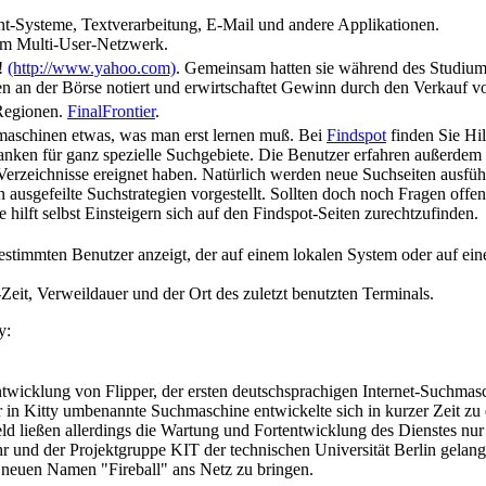
Systeme, Textverarbeitung, E-Mail und andere Applikationen.
nem Multi-User-Netzwerk.
!
(http://www.yahoo.com)
. Gemeinsam hatten sie während des Studium
n an der Börse notiert und erwirtschaftet Gewinn durch den Verkauf 
 Regionen.
FinalFrontier
.
maschinen etwas, was man erst lernen muß. Bei
Findspot
finden Sie Hil
banken für ganz spezielle Suchgebiete. Die Benutzer erfahren außerdem 
zeichnisse ereignet haben. Natürlich werden neue Suchseiten ausführl
usgefeilte Suchstrategien vorgestellt. Sollten doch noch Fragen offen
hilft selbst Einsteigern sich auf den Findspot-Seiten zurechtzufinden.
stimmten Benutzer anzeigt, der auf einem lokalen System oder auf ei
eit, Verweildauer und der Ort des zuletzt benutzten Terminals.
y:
ntwicklung von Flipper, der ersten deutschsprachigen Internet-Suchma
r in Kitty umbenannte Suchmaschine entwickelte sich in kurzer Zeit zu 
ld ließen allerdings die Wartung und Fortentwicklung des Dienstes nu
 und der Projektgruppe KIT der technischen Universität Berlin gelang 
 neuen Namen "Fireball" ans Netz zu bringen.