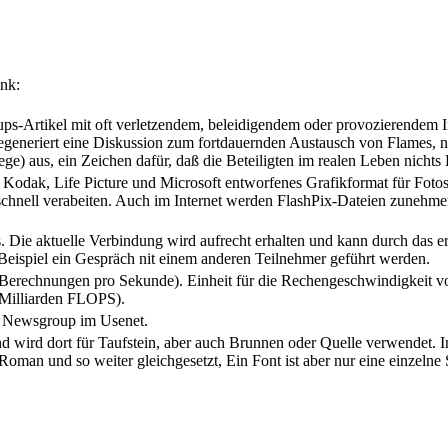
nk:
-Artikel mit oft verletzendem, beleidigendem oder provozierendem Inh
egeneriert eine Diskussion zum fortdauernden Austausch von Flames,
e) aus, ein Zeichen dafür, daß die Beteiligten im realen Leben nichts 
Kodak, Life Picture und Microsoft entworfenes Grafikformat für Fotos 
chnell verabeiten. Auch im Internet werden FlashPix-Dateien zunehmen
 Die aktuelle Verbindung wird aufrecht erhalten und kann durch das e
eispiel ein Gespräch nit einem anderen Teilnehmer geführt werden.
 Berechnungen pro Sekunde). Einheit für die Rechengeschwindigkeit v
illiarden FLOPS).
er Newsgroup im Usenet.
d wird dort für Taufstein, aber auch Brunnen oder Quelle verwendet. 
oman und so weiter gleichgesetzt, Ein Font ist aber nur eine einzelne S