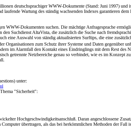
illionen deutschsprachiger WWW-Dokumente (Stand: Juni 1997) und ist
d laufende Wartung des ständig wachsenden Indexes garantieren dem
higen WWW-Dokumenten suchen. Die mächtige Anfragesprache ermöglich
an den Suchdienst AltaVista, die zusätzlich die Suche nach fremdspra
ch eine Auswahl von ständig aktualisierten Surftips, die eine zusätzlic
 oder Organisationen zum Schutz ihrer Systeme und Daten gegenüber un
indern im Alarmfall den Kontakt eines Eindringlings mit dem Rest des 
sisch getrennte Netzbereiche genau so verbindet, wie es im Konzept z
ll.
stions) unter:
ml
 Thema "Sicherheit":
ckelter Hochgeschwindigkeitsanschluß. Daran angeschlossene Zusatzk
 Computer übertragen, als das bei herkömmlichen Methoden der Fall is