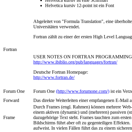
Helvetica kursiv ist eine Schriftart
Helvetica kursiv 12-point ist ein Font
Abgeleitet von "Formula Translation", eine überhol
Universitäten verwendet.
Fortran zählt zu einer der ersten High Level Langu
Fortran
USER NOTES ON FORTRAN PROGRAMMING 
http://www.ibiblio.org/pub/languages/fortran/
Deutsche Fortran Homepage:
http://www.fortran.de/
Forum One
Forum One
(http://www.forumone.com/)
ist ein Ver
Forward
Das direkte Weiterleiten einer empfangenen E-Mail 
Durch Frames (engl. Rahmen) können mehrere Web-Se
einem aktiven (dynamic) und (mehreren) passiven (st
Frame
dazugehörige Text steht. Frames tauchten zum ersten 
Bildschirms führt aber oft zu gegenteiligen Effekte
aufweist. In vielen Fällen führt das zu einem sicher