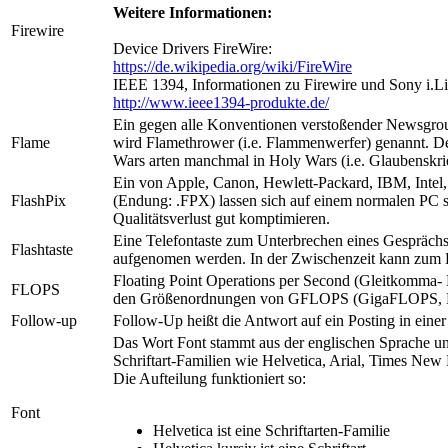
Weitere Informationen:
Firewire
Device Drivers FireWire:
https://de.wikipedia.org/wiki/FireWire
IEEE 1394, Informationen zu Firewire und Sony i.Li
http://www.ieee1394-produkte.de/
Ein gegen alle Konventionen verstoßender Newsgroups
Flame
wird Flamethrower (i.e. Flammenwerfer) genannt. D
Wars arten manchmal in Holy Wars (i.e. Glaubenskrieg
Ein von Apple, Canon, Hewlett-Packard, IBM, Intel, 
FlashPix
(Endung: .FPX) lassen sich auf einem normalen PC s
Qualitätsverlust gut komptimieren.
Eine Telefontaste zum Unterbrechen eines Gesprächs.
Flashtaste
aufgenomen werden. In der Zwischenzeit kann zum B
Floating Point Operations per Second (Gleitkomma-
FLOPS
den Größenordnungen von GFLOPS (GigaFLOPS, M
Follow-up
Follow-Up heißt die Antwort auf ein Posting in ein
Das Wort Font stammt aus der englischen Sprache un
Schriftart-Familien wie Helvetica, Arial, Times New R
Die Aufteilung funktioniert so:
Font
Helvetica ist eine Schriftarten-Familie