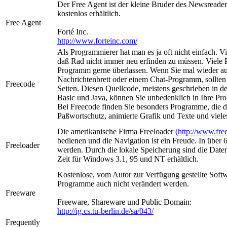
Der Free Agent ist der kleine Bruder des Newsreader
kostenlos erhältlich.
Free Agent
Forté Inc.
http://www.forteinc.com/
Als Programmierer hat man es ja oft nicht einfach. 
daß Rad nicht immer neu erfinden zu müssen. Viele 
Programm gerne überlassen. Wenn Sie mal wieder au
Nachrichtenbrett oder einem Chat-Programm, sollten
Freecode
Seiten. Diesen Quellcode, meistens geschrieben in d
Basic und Java, können Sie unbedenklich in Ihre P
Bei Freecode finden Sie besonders Programme, die d
Paßwortschutz, animierte Grafik und Texte und vieles
Die amerikanische Firma Freeloader
(http://www.fre
bedienen und die Navigation ist ein Freude. In über
Freeloader
werden. Durch die lokale Speicherung sind die Daten
Zeit für Windows 3.1, 95 und NT erhältlich.
Kostenlose, vom Autor zur Verfügung gestellte Soft
Programme auch nicht verändert werden.
Freeware
Freeware, Shareware und Public Domain:
http://ig.cs.tu-berlin.de/sa/043/
Frequently