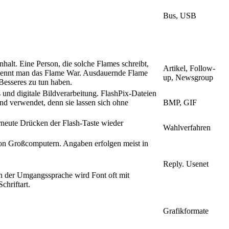
Bus, USB
alt. Eine Person, die solche Flames schreibt,
Artikel, Follow-
 nennt man das Flame War. Ausdauernde Flame
up, Newsgroup
Besseres zu tun haben.
und digitale Bildverarbeitung. FlashPix-Dateien
d verwendet, denn sie lassen sich ohne
BMP, GIF
rneute Drücken der Flash-Taste wieder
Wahlverfahren
on Großcomputern. Angaben erfolgen meist in
Reply. Usenet
In der Umgangssprache wird Font oft mit
chriftart.
Grafikformate