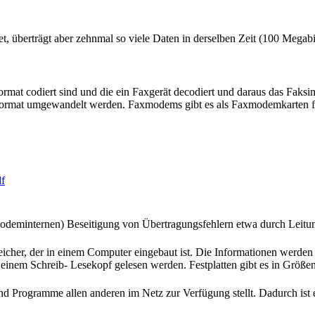
et, überträgt aber zehnmal so viele Daten in derselben Zeit (100 Megab
mat codiert sind und die ein Faxgerät decodiert und daraus das Faksim
 Faxformat umgewandelt werden. Faxmodems gibt es als Faxmodemkarten f
df
modeminternen) Beseitigung von Übertragungsfehlern etwa durch Leitu
peicher, der in einem Computer eingebaut ist. Die Informationen werden 
einem Schreib- Lesekopf gelesen werden. Festplatten gibt es in Größe
und Programme allen anderen im Netz zur Verfügung stellt. Dadurch ist