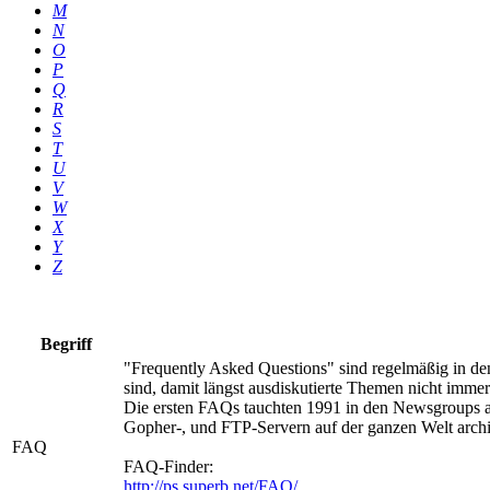
M
N
O
P
Q
R
S
T
U
V
W
X
Y
Z
Begriff
"Frequently Asked Questions" sind regelmäßig in den
sind, damit längst ausdiskutierte Themen nicht imme
Die ersten FAQs tauchten 1991 in den Newsgroups a
Gopher-, und FTP-Servern auf der ganzen Welt archi
FAQ
FAQ-Finder:
http://ps.superb.net/FAQ/