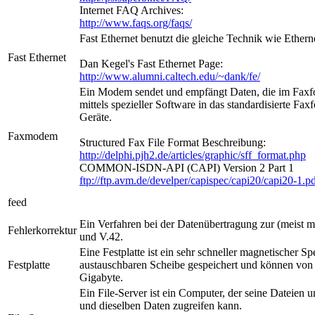
Internet FAQ Archives:
http://www.faqs.org/faqs/
Fast Ethernet benutzt die gleiche Technik wie Ethern
Fast Ethernet
Dan Kegel's Fast Ethernet Page:
http://www.alumni.caltech.edu/~dank/fe/
Ein Modem sendet und empfängt Daten, die im Faxfor
mittels spezieller Software in das standardisierte
Geräte.
Faxmodem
Structured Fax File Format Beschreibung:
http://delphi.pjh2.de/articles/graphic/sff_format.php
COMMON-ISDN-API (CAPI) Version 2 Part 1
ftp://ftp.avm.de/develper/capispec/capi20/capi20-1.p
feed
Ein Verfahren bei der Datenübertragung zur (meist 
Fehlerkorrektur
und V.42.
Eine Festplatte ist ein sehr schneller magnetischer S
Festplatte
austauschbaren Scheibe gespeichert und können von 
Gigabyte.
Ein File-Server ist ein Computer, der seine Dateien 
und dieselben Daten zugreifen kann.