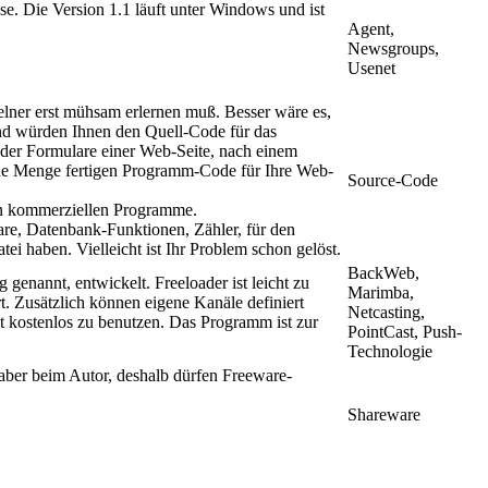
e. Die Version 1.1 läuft unter Windows und ist
Agent,
Newsgroups,
Usenet
elner erst mühsam erlernen muß. Besser wäre es,
und würden Ihnen den Quell-Code für das
der Formulare einer Web-Seite, nach einem
ede Menge fertigen Programm-Code für Ihre Web-
Source-Code
 in kommerziellen Programme.
re, Datenbank-Funktionen, Zähler, für den
i haben. Vielleicht ist Ihr Problem schon gelöst.
BackWeb,
 genannt, entwickelt. Freeloader ist leicht zu
Marimba,
t. Zusätzlich können eigene Kanäle definiert
Netcasting,
st kostenlos zu benutzen. Das Programm ist zur
PointCast, Push-
Technologie
aber beim Autor, deshalb dürfen Freeware-
Shareware