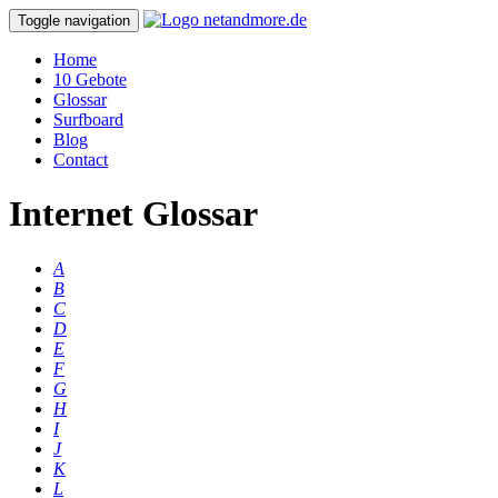
Toggle navigation
Home
10 Gebote
Glossar
Surfboard
Blog
Contact
Internet Glossar
A
B
C
D
E
F
G
H
I
J
K
L