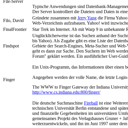
File-Server
Typische Anwendungen sind Datenbank-Management-
Der Server kontrolliert die Dateien und Daten in ei
Gründete zusammen mit
Jerry Yang
die Firma Yahoo
Filo, David
Web-Verzeichnis aufzubauen. Yahoo! wird inzwische
FinalFrontier
Star Trek im Internet. Ab mit Warp 9 in unbekannte
Unglücklicherweise ist das Suchen anhand der Such
bis Yahoo). Als Zugabe gibt es eine Liste der Daten
Findspot
Gebiete der Search-Engines, Meta-Sucher und Web-Ver
geht es dann zur Sache. Den Suchern im Web werden a
Forum" geklärt werden. Ein ausführlicher User-Guide 
Ein Unix-Programm, das Informationen über einen be
Angegeben werden der volle Name, die letzte Login-Z
Finger
The WWW to Finger Gateway der Indiana Universit
http://www.cs.indiana.edu:800/finger/
Die deutsche Suchmaschine
Fireball
ist eine Weitere
technischen Universität Berlin entstandene und späte
und finanzielle Gegebenheiten im universitären Umfe
gemeinsames Projekt des Verlagshauses Gruner + Jahr
weiterzuentwickeln, und ihn im Juni 1997 unter dem