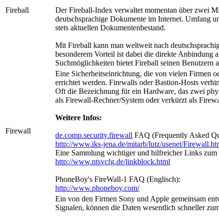
Fireball
Der Fireball-Index verwaltet momentan über zwei M
deutschsprachige Dokumente im Internet. Umfang un
stets aktuellen Dokumentenbestand.
Mit Fireball kann man weltweit nach deutschsprac
besonderem Vorteil ist dabei die direkte Anbindung 
Suchmöglichkeiten bietet Fireball seinen Benutzern au
Eine Sicherheitseinrichtung, die von vielen Firmen
errichtet werden. Firewalls oder Bastion-Hosts verh
Oft die Bezeichnung für ein Hardware, das zwei phy
als Firewall-Rechner/System oder verkürzt als Firewa
Weitere Infos:
Firewall
de.comp.security.firewall
FAQ (Frequently Asked Que
http://www.iks-jena.de/mitarb/lutz/usenet/Firewall.ht
Eine Sammlung wichtiger und hilfreicher Links zum
http://www.ntsvcfg.de/linkblock.html
PhoneBoy's FireWall-1 FAQ (Englisch):
http://www.phoneboy.com/
Ein von den Firmen Sony und Apple gemeinsam entwi
Signalen, können die Daten wesentlich schneller zum