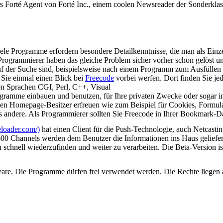
s Forté Agent von Forté Inc., einem coolen Newsreader der Sonderklass
Viele Programme erfordern besondere Detailkenntnisse, die man als Einz
Programmierer haben das gleiche Problem sicher vorher schon gelöst 
f der Suche sind, beispielsweise nach einem Programm zum Ausfüllen 
 Sie einmal einen Blick bei
Freecode
vorbei werfen. Dort finden Sie j
en Sprachen CGI, Perl, C++, Visual
rogramme einbauen und benutzen, für Ihre privaten Zwecke oder sogar
en Homepage-Besitzer erfreuen wie zum Beispiel für Cookies, Formula
 andere. Als Programmierer sollten Sie Freecode in Ihrer Bookmark-Date
eloader.com/)
hat einen Client für die Push-Technologie, auch Netcasting
 600 Channels werden dem Benutzer die Informationen ins Haus geliefer
 schnell wiederzufinden und weiter zu verarbeiten. Die Beta-Version i
ware. Die Programme dürfen frei verwendet werden. Die Rechte liegen 